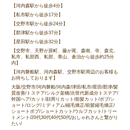
【河内森駅から徒歩4分】
【私市駅から徒歩17分】
【交野市駅から徒歩24分】
【郡津駅から徒歩37分】
【星田駅から徒歩32分】
【交野市、天野が原町、藤が尾、森南、寺、森北、
私市、私部西、私部、青山、倉治から徒歩約25分
内】
【河内磐船駅、河内森駅、交野市駅周辺のお客様も
お待ちしております】
大阪/交野市/河内磐船/河内森/津田/私市/星田/郡津/髪
質改善/トステア/シルク架橋/次世代新成分トステア/
幹国へア/カット/顔周りカット/前髪カット/ボブ/シ
ョート/ロング/ミディアム/縮毛矯正/前髪縮毛矯正/
ショートボブ/ショートカット/ウルフカット/トリー
トメント/20代30代40代50代/おしゃれさんと繋がり
たい/