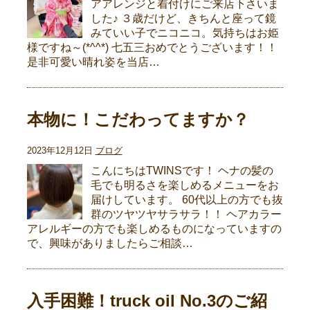
アアレンジと着付けにご来店下さいま
した♪ ３歳だけど、きちんと座って鏡
みていい子でニコニコ。気持ちはお姫
様ですね～(*^^*) 七五三おめでとうございます！！
是非可愛い晴れ姿を当店…
本物に！こだわってますか？
2023年12月12日
ブログ
こんにちはTWINSです！ ヘナの髪の
毛でも明るさを楽しめるメニューをお
届けしています。 60代以上の方でも抜
群のツヤツヤサラサラ！！ ヘアカラー
アレルギーの方でも楽しめるものになっていますの
で、興味がありましたらご相談…
入手困難！truck oil No.3のご紹