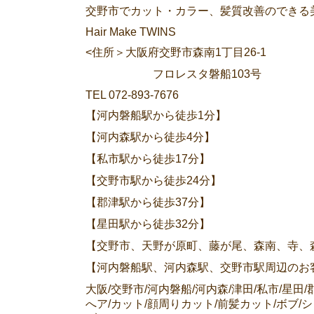
交野市でカット・カラー、髪質改善のできる美容室な
Hair Make TWINS
<住所＞大阪府交野市森南1丁目26-1
フロレスタ磐船103号
TEL 072-893-7676
【河内磐船駅から徒歩1分】
【河内森駅から徒歩4分】
【私市駅から徒歩17分】
【交野市駅から徒歩24分】
【郡津駅から徒歩37分】
【星田駅から徒歩32分】
【交野市、天野が原町、藤が尾、森南、寺、
【河内磐船駅、河内森駅、交野市駅周辺のお
大阪/交野市/河内磐船/河内森/津田/私市/星田
へア/カット/顔周りカット/前髪カット/ボブ/