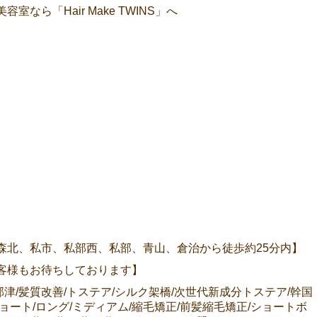
ら「Hair Make TWINS」へ
森北、私市、私部西、私部、青山、倉治から徒歩約25分内】
客様もお待ちしております】
/郡津/髪質改善/トステア/シルク架橋/次世代新成分トステア/幹国
ショート/ロング/ミディアム/縮毛矯正/前髪縮毛矯正/ショートボ