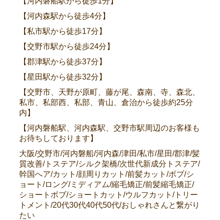
【河内磐船駅から徒歩1分】
【河内森駅から徒歩4分】
【私市駅から徒歩17分】
【交野市駅から徒歩24分】
【郡津駅から徒歩37分】
【星田駅から徒歩32分】
【交野市、天野が原町、藤が尾、森南、寺、森北、
私市、私部西、私部、青山、倉治から徒歩約25分
内】
【河内磐船駅、河内森駅、交野市駅周辺のお客様も
お待ちしております】
大阪/交野市/河内磐船/河内森/津田/私市/星田/郡津/髪
質改善/トステア/シルク架橋/次世代新成分トステア/
幹国へア/カット/顔周りカット/前髪カット/ボブ/シ
ョート/ロング/ミディアム/縮毛矯正/前髪縮毛矯正/
ショートボブ/ショートカット/ウルフカット/トリー
トメント/20代30代40代50代/おしゃれさんと繋がり
たい